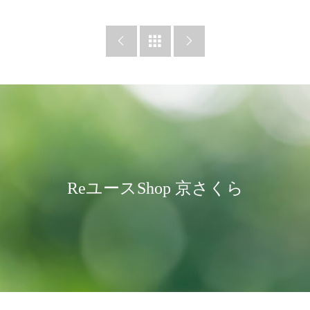



ReユースShop 京さくら