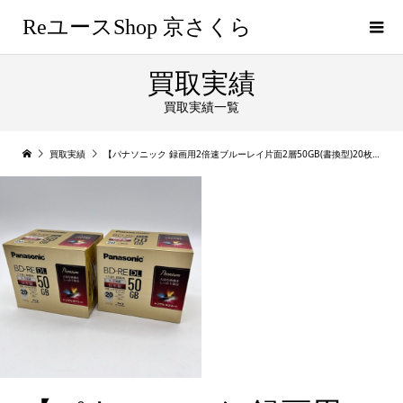
ReユースShop 京さくら
買取実績
買取実績一覧
買取実績
【パナソニック 録画用2倍速ブルーレイ片面2層50GB(書換型)20枚 LM-BE50P20 】