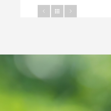


