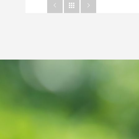


