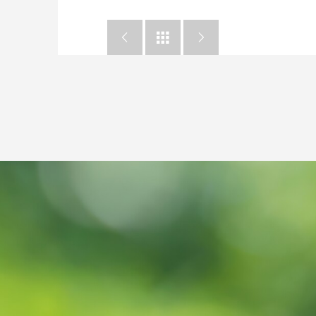


