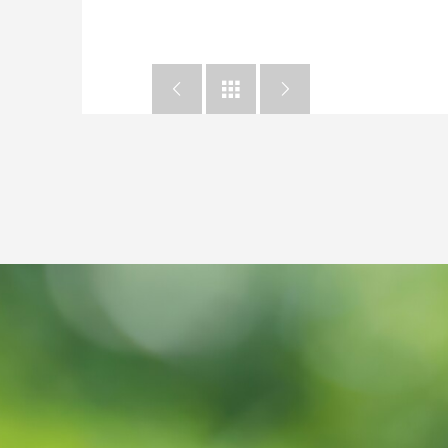


